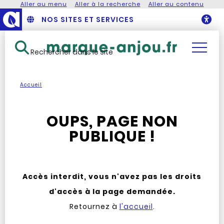
Aller au menu
Aller à la recherche
Aller au contenu
NOS SITES ET SERVICES
O
Rechercher dans le site
Accueil
OUPS, PAGE NON
PUBLIQUE !
Accès interdit, vous n'avez pas les droits
d'accès à la page demandée.
Retournez à
l'accueil
.